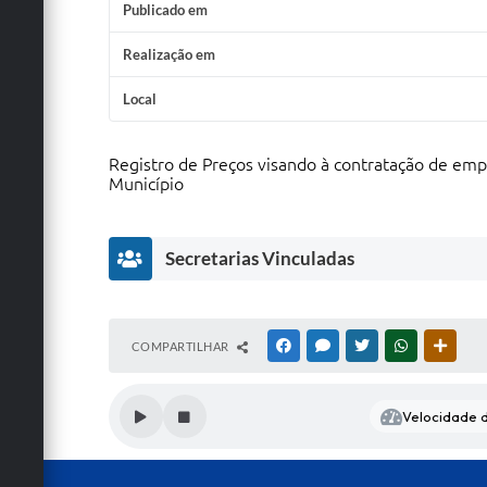
Publicado em
Realização em
Local
Registro de Preços visando à contratação de empr
Município
Secretarias Vinculadas
S
COMPARTILHAR
FACEBOOK
MESSENGER
TWITTER
WHATSAPP
OUTRA
e
c
r
Velocidade d
e
t
a
ri