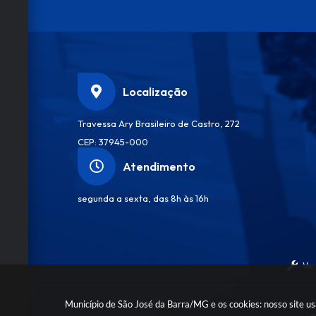
a
d
e
S
a
ú
d
Localização
e
Fl
Travessa Ary Brasileiro de Castro, 272
á
vi
CEP: 37945-000
a
Q
Atendimento
u
ei
r
segunda a sexta, das 8h às 16h
o
z
V
il
el
a
Ver
Município de São José da Barra/MG e os cookies: nosso site u