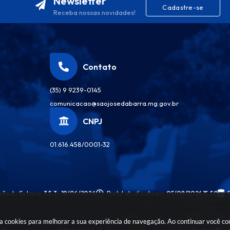
Newsletter
Cadastre-se
Receba nossas novidades!
Contato
(35) 9 9239-0145
comunicacao@saojosedabarra.mg.gov.br
CNPJ
01.616.458/0001-32
são do Sistema:
3.5.3 - 19/06/2026
Portal atualizado em:
05/08/2026 15:50
sa cookies para melhorar a sua experiência de navegação. Ao continuar você c