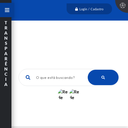
Login / Cadastro
T
R
A
N
S
P
A
R
Ê
N
C
O que está buscando?
I
A