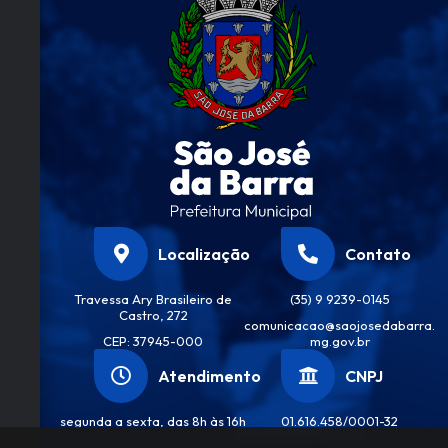
Localização
Contato
Travessa Ary Brasileiro de
(35) 9 9239-0145
Castro, 272
comunicacao@saojosedabarra.
CEP: 37945-000
mg.gov.br
Atendimento
CNPJ
segunda a sexta, das 8h às 16h
01.616.458/0001-32