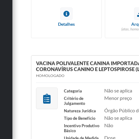
Detalhes
Arq
(atas, homo
VACINA POLIVALENTE CANINA IMPORTADA
CORONAVÍRUS CANINO E LEPTOSPIROSE (L
HOMOLOGADO
Não se aplica
Categoria
Menor preço
Critério de
Julgamento
Órgão Público d
Natureza Jurídica
Não se aplica
Tipo de Benefício
Não
Incentivo Produtivo
Básico
Dose
Unidade de Medida