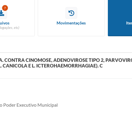
7
uivos
Movimentações
Ite
logações, etc)
. CONTRA CINOMOSE, ADENOVIROSE TIPO 2, PARVOVIROS
. CANICOLA E L. ICTEROHAEMORRHAGIAE). C
o Poder Executivo Municipal