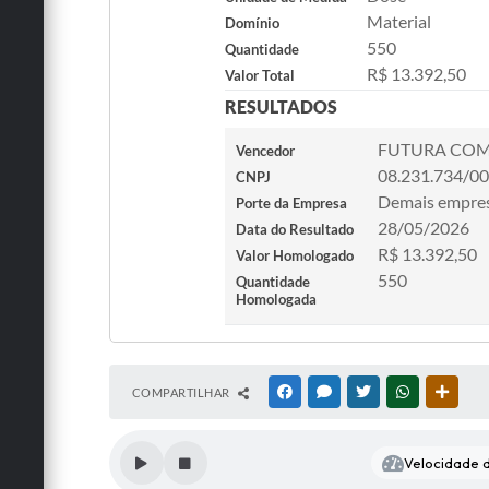
Material
Domínio
550
Quantidade
R$ 13.392,50
Valor Total
RESULTADOS
FUTURA COMÉ
Vencedor
08.231.734/0
CNPJ
Demais empre
Porte da Empresa
28/05/2026
Data do Resultado
R$ 13.392,50
Valor Homologado
550
Quantidade
Homologada
COMPARTILHAR
FACEBOOK
MESSENGER
TWITTER
WHATSAPP
OUTRA
Velocidade d