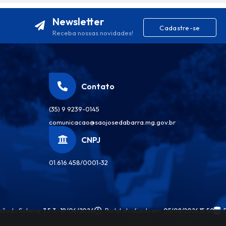
Newsletter
Cadastre-se
Receba nossas novidades!
Contato
(35) 9 9239-0145
comunicacao@saojosedabarra.mg.gov.br
CNPJ
01.616.458/0001-32
são do Sistema:
3.5.3 - 19/06/2026
Portal atualizado em:
05/08/2026 15:50