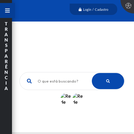
Login / Cadastro
T
R
A
N
S
P
A
R
Ê
N
C
O que está buscando?
I
A