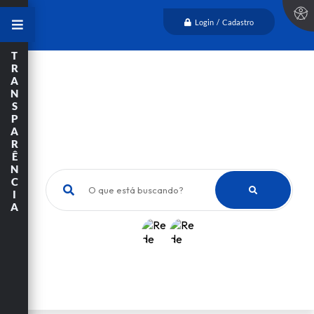
Login / Cadastro
T
R
A
N
S
P
A
R
Ê
N
C
O que está buscando?
I
A