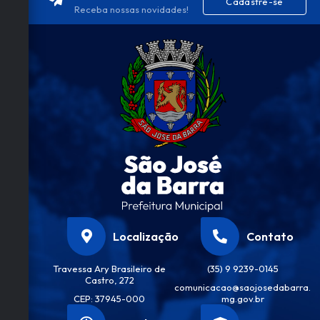
Cadastre-se
Esp
Receba nossas novidades!
orte
e
Laz
er
Antô
nio
Migu
el De
Freit
as
Júnio
r
Localização
Contato
Travessa Ary Brasileiro de
(35) 9 9239-0145
Castro, 272
comunicacao@saojosedabarra.
CEP: 37945-000
mg.gov.br