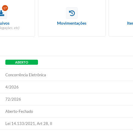
17
uivos
Movimentações
Ite
logações, etc)
ABERTO
Concorrência Eletrônica
4/2026
72/2026
Aberto-Fechado
Lei 14.133/2021, Art 28, II