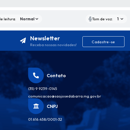
S MÍDIAS
e leitura:
Tom de voz:
Newsletter
Cadastre-se
Receba nossas novidades!
Contato
(35) 9 9239-0145
comunicacao@saojosedabarra.mg.gov.br
CNPJ
01.616.458/0001-32