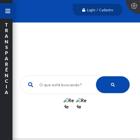
Login / Cadastro
T
R
A
N
S
P
A
R
Ê
N
C
O que está buscando?
I
A