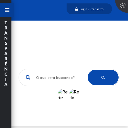
Login / Cadastro
T
R
A
N
S
P
A
R
Ê
N
C
O que está buscando?
I
A