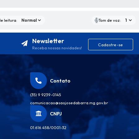
S MÍDIAS
e leitura:
Tom de voz:
Newsletter
Cadastre-se
Receba nossas novidades!
Contato
(35) 9 9239-0145
comunicacao@saojosedabarra.mg.gov.br
CNPJ
01.616.458/0001-32