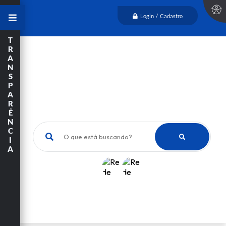
Login / Cadastro
T
R
A
N
S
P
A
R
Ê
N
C
O que está buscando?
I
A