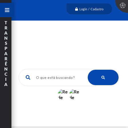
Login / Cadastro
T
R
A
N
S
P
A
R
Ê
N
C
O que está buscando?
I
A