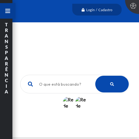
Login / Cadastro
T
R
A
N
S
P
A
R
Ê
N
C
O que está buscando?
I
A