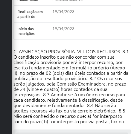
Realização em
19/04/2023
a partir de
Início das
19/04/2023
Inscrições
CLASSIFICAÇÃO PROVISÓRIA. VIII. DOS RECURSOS 8.1
O candidato inscrito que não concordar com sua
classificação provisória poderá interpor recurso, por
escrito fundamentado em formulário próprio (Anexo
II), no prazo de 02 (dois) dias úteis contados a partir da
publicação do resultado provisório. 8.2 Os recursos
serão julgados, pela Comissão Examinadora, no prazo
de 24 (vinte e quatro) horas contados da sua
interposição. 8.3 Admitir-se-á um único recurso para
cada candidato, relativamente à classificação, desde
que devidamente fundamentado. 8.4 Não serão
aceitos recursos via fax ou via correio eletrônico. 8.5
Não será conhecido o recurso que: a) for interposto
fora do prazo; b) for interposto por via postal, fax ou
correio eletrônico. c) não estiver de acordo com as
exigências especificadas nos itens deste edital. 8.6 As