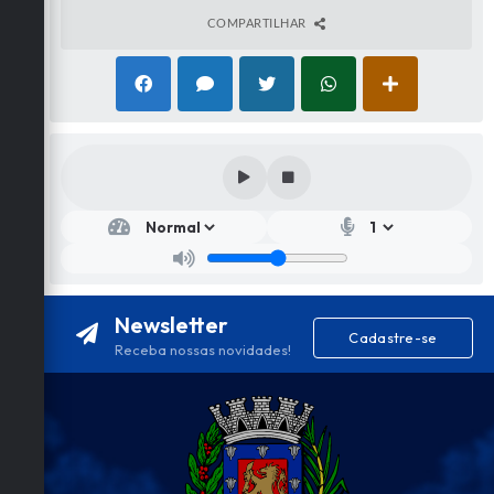
respostas dos recursos serão publicadas no site oficial
COMPARTILHAR
no endereço www.saojosedabarra.mg.gov.br, bem
como no mural de avisos da Prefeitura Municipal.
Newsletter
Cadastre-se
Receba nossas novidades!