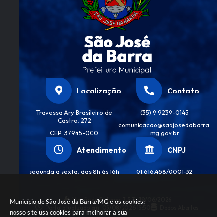
Localização
Contato
Travessa Ary Brasileiro de
(35) 9 9239-0145
Castro, 272
comunicacao@saojosedabarra.
CEP: 37945-000
mg.gov.br
Atendimento
CNPJ
segunda a sexta, das 8h às 16h
01.616.458/0001-32
Versão do Sistema:
3.5.3 - 19/06/2026
Município de São José da Barra/MG e os cookies:
Portal atualizado em:
05/08/2026 15:50
Dados Abertos
nosso site usa cookies para melhorar a sua