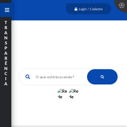
Login / Cadastro
T
R
A
N
S
P
A
R
Ê
N
C
O que está buscando?
I
A