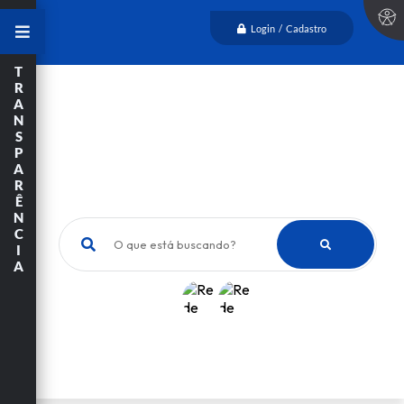
Login / Cadastro
T
R
A
N
S
P
A
R
Ê
N
C
O que está buscando?
I
A