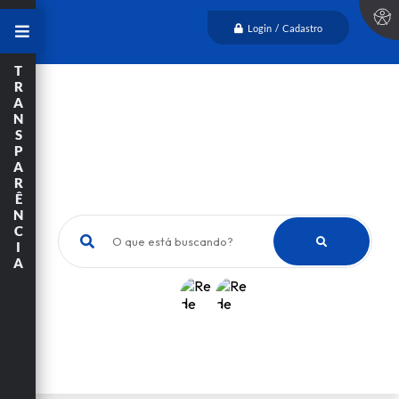
Login / Cadastro
T
R
A
N
S
P
A
R
Ê
N
C
O que está buscando?
I
A