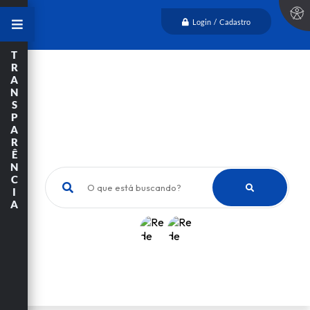
Login / Cadastro
T
R
A
N
S
P
A
R
Ê
N
C
O que está buscando?
I
A