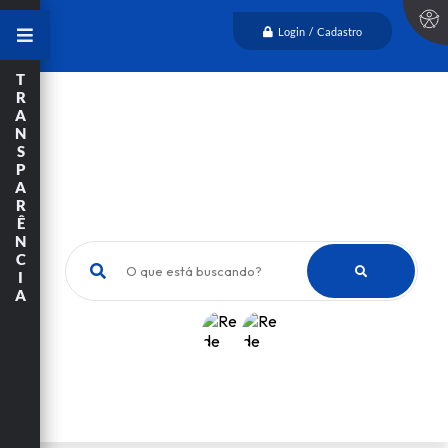
Login / Cadastro
T
R
A
N
S
P
A
R
Ê
N
C
O que está buscando?
I
A