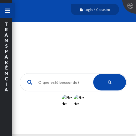
Login / Cadastro
T
R
A
N
S
P
A
R
Ê
N
C
O que está buscando?
I
A