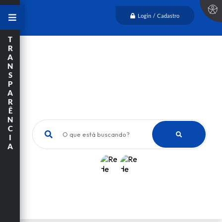
Login / Cadastro
T
R
A
N
S
P
A
R
Ê
N
C
O que está buscando?
I
A