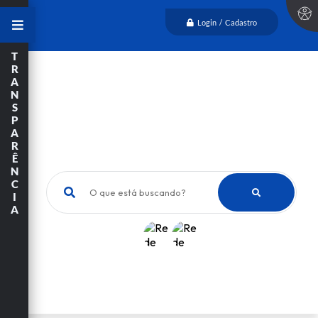
Login / Cadastro
T
R
A
N
S
P
A
R
Ê
N
C
O que está buscando?
I
A