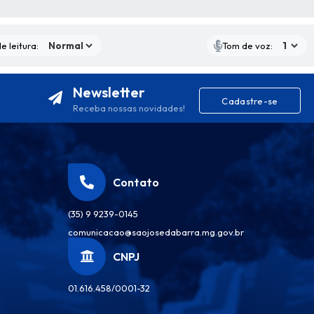
S MÍDIAS
e leitura:
Tom de voz:
Newsletter
Cadastre-se
Receba nossas novidades!
Contato
(35) 9 9239-0145
comunicacao@saojosedabarra.mg.gov.br
CNPJ
01.616.458/0001-32