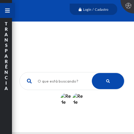
Login / Cadastro
T
R
A
N
S
P
A
R
Ê
N
C
O que está buscando?
I
A