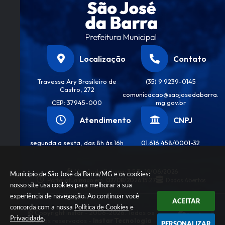
Localização
Contato
Travessa Ary Brasileiro de
(35) 9 9239-0145
Castro, 272
comunicacao@saojosedabarra.
CEP: 37945-000
mg.gov.br
Atendimento
CNPJ
segunda a sexta, das 8h às 16h
01.616.458/0001-32
Versão do Sistema:
3.5.3 - 19/06/2026
Município de São José da Barra/MG e os cookies:
Portal atualizado em:
07/08/2026 15:27
Dados Abertos
nosso site usa cookies para melhorar a sua
experiência de navegação. Ao continuar você
ACEITAR
concorda com a nossa
Política de Cookies
e
© Copyright Instar - 2006-2026. Todos os
Privacidade
.
direitos reservados -
Instar Tecnologia
PERSONALIZAR