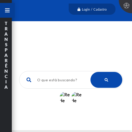
Login / Cadastro
T
R
A
N
S
P
A
R
Ê
N
C
O que está buscando?
I
A