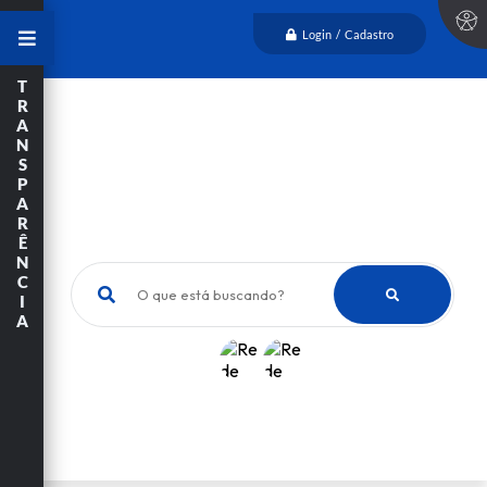
Login / Cadastro
T
R
A
N
S
P
A
R
Ê
N
C
O que está buscando?
I
A