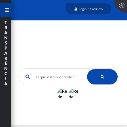
Login / Cadastro
T
R
A
N
S
P
A
R
Ê
N
C
O que está buscando?
I
A