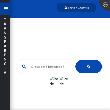
Login / Cadastro
T
R
A
N
S
P
A
R
Ê
N
C
O que está buscando?
I
A