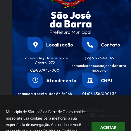
Localização
Contato
Travessa Ary Brasileiro de
(35) 9 9239-0145
Castro, 272
comunicacao@saojosedabarra.
CEP: 37945-000
mg.gov.br
Atendimento
CNPJ
segunda a sexta, das 8h às 16h
01.616.458/0001-32
Versão do Sistema:
3.5.3 - 19/06/2026
Município de São José da Barra/MG e os cookies:
Portal atualizado em:
05/08/2026 15:50
Dados Abertos
nosso site usa cookies para melhorar a sua
experiência de navegação. Ao continuar você
ACEITAR