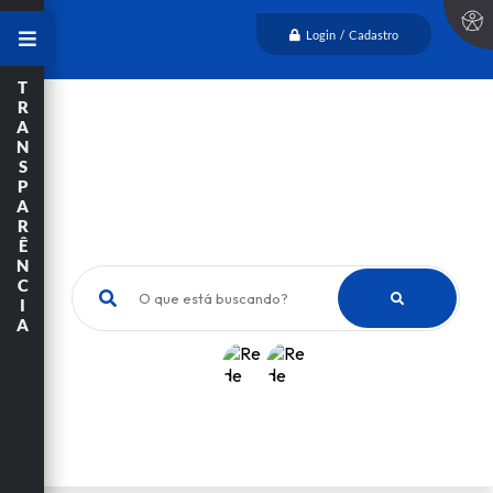
Login / Cadastro
T
R
A
N
S
P
A
R
Ê
N
C
O que está buscando?
I
A