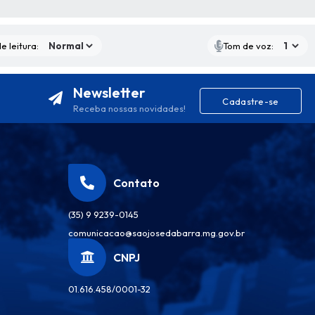
S MÍDIAS
e leitura:
Tom de voz:
Newsletter
Cadastre-se
Receba nossas novidades!
Contato
(35) 9 9239-0145
comunicacao@saojosedabarra.mg.gov.br
CNPJ
01.616.458/0001-32