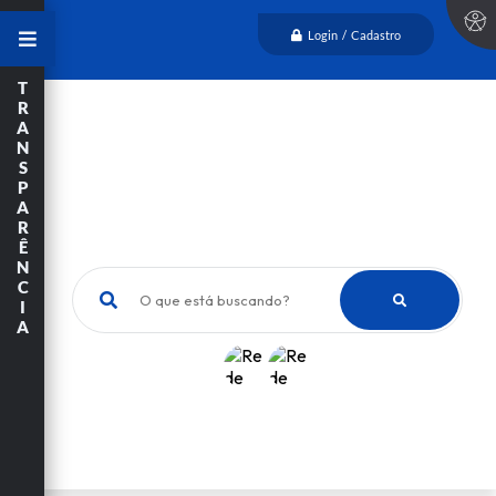
Login / Cadastro
T
R
A
N
S
P
A
R
Ê
N
C
O que está buscando?
I
A