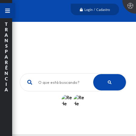
Login / Cadastro
T
R
A
N
S
P
A
R
Ê
N
C
O que está buscando?
I
A