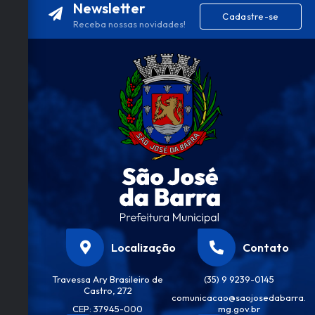
Newsletter
Cadastre-se
Receba nossas novidades!
Localização
Contato
Travessa Ary Brasileiro de
(35) 9 9239-0145
Castro, 272
comunicacao@saojosedabarra.
CEP: 37945-000
mg.gov.br