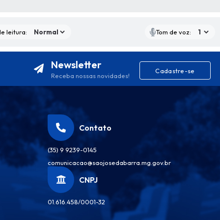
S MÍDIAS
e leitura:
Tom de voz:
Newsletter
Cadastre-se
Receba nossas novidades!
Contato
(35) 9 9239-0145
comunicacao@saojosedabarra.mg.gov.br
CNPJ
01.616.458/0001-32