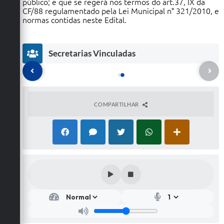
público; e que se regerá nos termos do art.37, IX da
CF/88 regulamentado pela Lei Municipal n° 321/2010, e
normas contidas neste Edital.
Secretarias Vinculadas
COMPARTILHAR
cr
Secr
ar
etar
a
ia
e
de
d
Obr