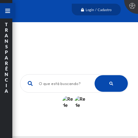
Login / Cadastro
T
R
A
N
S
P
A
R
Ê
N
C
O que está buscando?
I
A