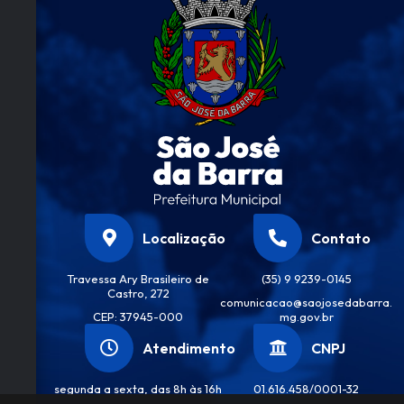
Co
José
Da
mér
ri
Silva
cio,.
..
ar
da
Rom
e
ulo
ve
Lean
a
dro
Alve
s
Localização
Contato
Travessa Ary Brasileiro de
(35) 9 9239-0145
Castro, 272
comunicacao@saojosedabarra.
CEP: 37945-000
mg.gov.br
Atendimento
CNPJ
segunda a sexta, das 8h às 16h
01.616.458/0001-32