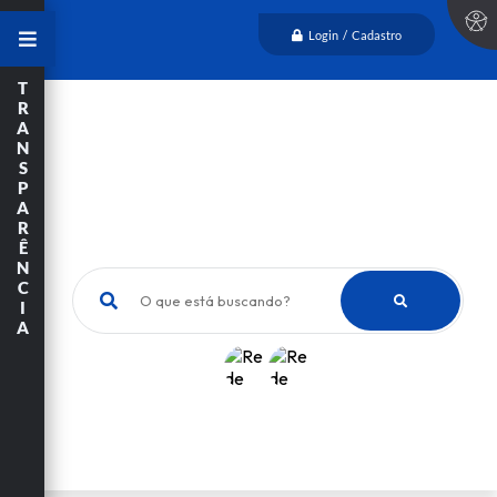
Login / Cadastro
T
R
A
N
S
P
A
R
Ê
N
C
O que está buscando?
I
A