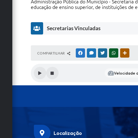
Administração Pública do Município - Secretaria
educação de ensino superior, de instituições de e
Secretarias Vinculadas
S
COMPARTILHAR
FACEBOOK
MESSENGER
TWITTER
WHATSAPP
OUTRA
e
c
r
Velocidade d
e
t
a
ri
a
d
e
E
d
u
c
Localização
a