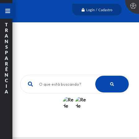
Login / Cadastro
T
R
A
N
S
P
A
R
Ê
N
C
O que está buscando?
I
A