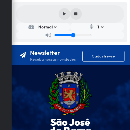
Secr
etar
ia
de
Edu
caçã
Newsletter
o e
Cadastre-se
Cult
Receba nossas novidades!
ura
Sidn
ey
José
Da
Silva