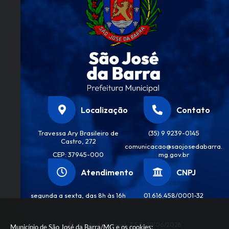
Localização
Contato
Travessa Ary Brasileiro de
(35) 9 9239-0145
Castro, 272
comunicacao@saojosedabarra.
CEP: 37945-000
mg.gov.br
Atendimento
CNPJ
segunda a sexta, das 8h às 16h
01.616.458/0001-32
Versão do Sistema:
3.5.3 - 19/06/2026
Município de São José da Barra/MG e os cookies: