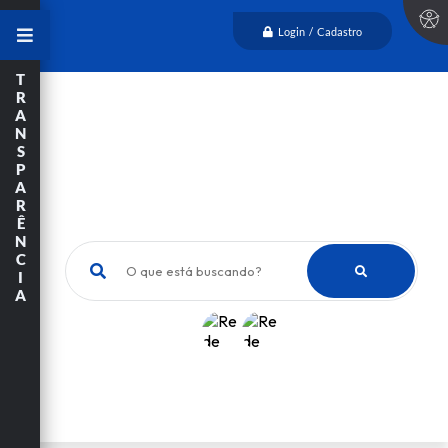
Login / Cadastro
T
R
A
N
S
P
A
R
Ê
N
C
O que está buscando?
I
A