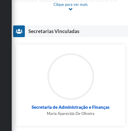
excepcional interesse público; e que se regerá nos
Clique para ver mais
termos do art.37, IX da CF/88 regulamentado pela Lei
Municipal n° 321/2010, e normas contidas neste Edital.
Secretarias Vinculadas
Secretaria de Administração e Finanças
Maria Aparecida De Oliveira