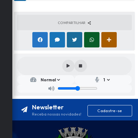
COMPARTILHAR
Secr
etar
ia
de
Edu
caçã
Newsletter
o e
Cadastre-se
Cult
Receba nossas novidades!
ura
Sidn
ey
José