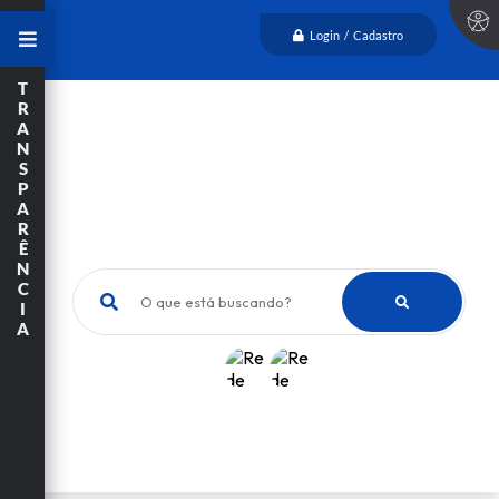
Login / Cadastro
T
R
A
N
S
P
A
R
Ê
N
C
O que está buscando?
I
A