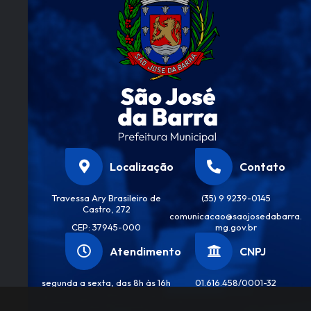
Da
Silva
Localização
Contato
Travessa Ary Brasileiro de
(35) 9 9239-0145
Castro, 272
comunicacao@saojosedabarra.
CEP: 37945-000
mg.gov.br
Atendimento
CNPJ
segunda a sexta, das 8h às 16h
01.616.458/0001-32