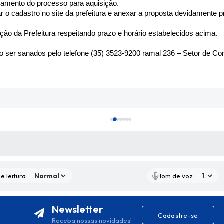
damento do processo para aquisição.
ar o cadastro no site da prefeitura e anexar a proposta devidamente
ão da Prefeitura respeitando prazo e horário estabelecidos acima.
o ser sanados pelo telefone (35) 3523-9200 ramal 236 – Setor de C
S MÍDIAS
e leitura:
Tom de voz:
Newsletter
Cadastre-se
Receba nossas novidades!