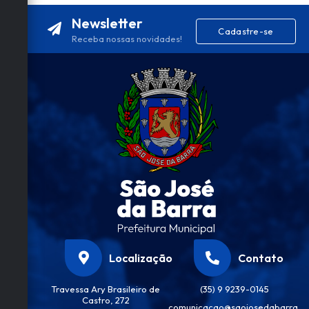
as,
Newsletter
Urb
Cadastre-se
anis
Receba nossas novidades!
mo
e
Mei
o
Am
bien
te
Erika
Mac
hado
De
Souz
a
Localização
Contato
Travessa Ary Brasileiro de
(35) 9 9239-0145
Castro, 272
comunicacao@saojosedabarra.