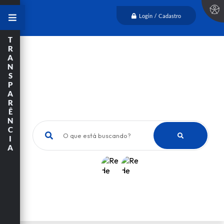
Login / Cadastro
T
R
A
N
S
P
A
R
Ê
N
C
O que está buscando?
I
A