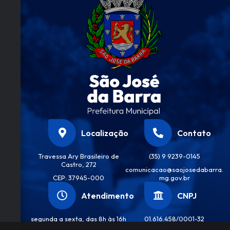
Localização
Contato
Travessa Ary Brasileiro de
(35) 9 9239-0145
Castro, 272
comunicacao@saojosedabarra.
CEP: 37945-000
mg.gov.br
Atendimento
CNPJ
segunda a sexta, das 8h às 16h
01.616.458/0001-32