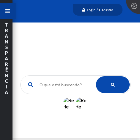
Login / Cadastro
T
R
A
N
S
P
A
R
Ê
N
C
O que está buscando?
I
A