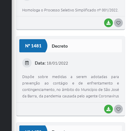
I
Homologa o Processo Seletivo Simplificado nº 001/2022.
BAIXAR
G
O
S
Nº 1481
Decreto
T
E
Data:
18/01/2022
I
Dispõe sobre medidas a serem adotadas para
prevenção ao contágio e de enfrentamento e
contingenciamento, no âmbito do Município de São José
da Barra, da pandemia causada pelo agente Coronavírus
(COVID-19) e dá outras providências.
BAIXAR
G
O
S