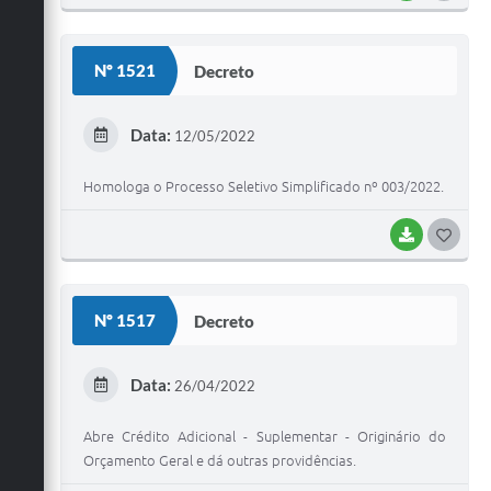
O
S
Nº 1521
Decreto
T
E
Data:
12/05/2022
I
Homologa o Processo Seletivo Simplificado nº 003/2022.
BAIXAR
G
O
S
Nº 1517
Decreto
T
E
Data:
26/04/2022
I
Abre Crédito Adicional - Suplementar - Originário do
Orçamento Geral e dá outras providências.