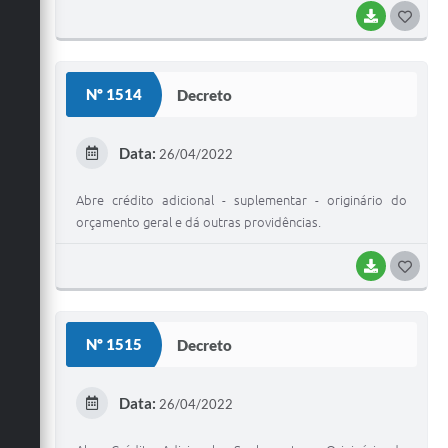
BAIXAR
G
O
S
Nº 1514
Decreto
T
E
Data:
26/04/2022
I
Abre crédito adicional - suplementar - originário do
orçamento geral e dá outras providências.
BAIXAR
G
O
S
Nº 1515
Decreto
T
E
Data:
26/04/2022
I