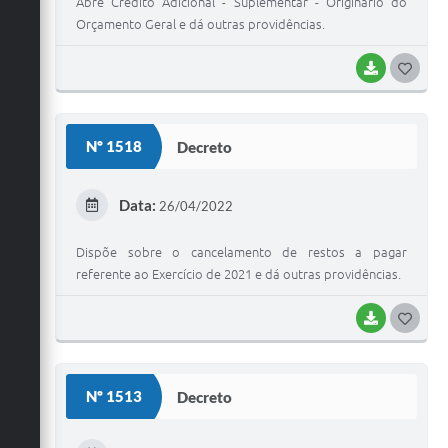
Abre Crédito Adicional - Suplementar - Originário do
Orçamento Geral e dá outras providências.
BAIXAR
G
O
S
Nº 1518
Decreto
T
E
Data:
26/04/2022
I
Dispõe sobre o cancelamento de restos a pagar
referente ao Exercício de 2021 e dá outras providências.
BAIXAR
G
O
S
Nº 1513
Decreto
T
E