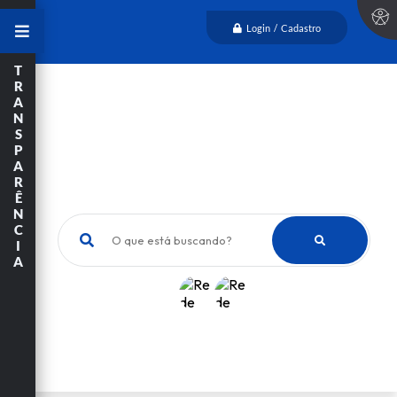
Login / Cadastro
T
R
A
N
S
P
A
R
Ê
N
C
O que está buscando?
I
A