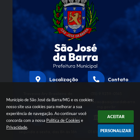
Localização
Contato
Travessa Ary Brasileiro de
(35) 9 9239-0145
Castro, 272
Município de São José da Barra/MG e os cookies:
comunicacao@saojosedabarra.
CEP: 37945-000
mg.gov.br
nosso site usa cookies para melhorar a sua
experiência de navegação. Ao continuar você
ACEITAR
Atendimento
CNPJ
concorda com a nossa
Política de Cookies
e
Privacidade
.
PERSONALIZAR
segunda a sexta, das 8h às 16h
01.616.458/0001-32