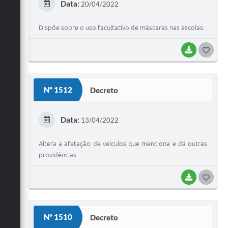
Data:
20/04/2022
I
Dispõe sobre o uso facultativo de máscaras nas escolas.
BAIXAR
G
O
S
Nº 1512
Decreto
T
E
Data:
13/04/2022
I
Altera a afetação de veículos que menciona e dá outras
providências.
BAIXAR
G
O
S
Nº 1510
Decreto
T