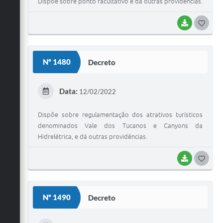
Dispõe sobre ponto facultativo e dá outras providências.
BAIXAR
G
O
S
Nº 1480
Decreto
T
E
Data:
12/02/2022
I
Dispõe sobre regulamentação dos atrativos turísticos
denominados Vale dos Tucanos e Canyons da
Hidrelétrica, e dá outras providências.
BAIXAR
G
O
S
Nº 1490
Decreto
T
E