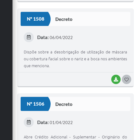
O
S
Nº 1508
Decreto
T
E
Data:
06/04/2022
I
Dispõe sobre a desobrigação de utilização de máscara
ou cobertura facial sobre o nariz e a boca nos ambientes
que menciona.
BAIXAR
G
O
S
Nº 1506
Decreto
T
E
Data:
01/04/2022
I
Abre Crédito Adicional - Suplementar - Originário do