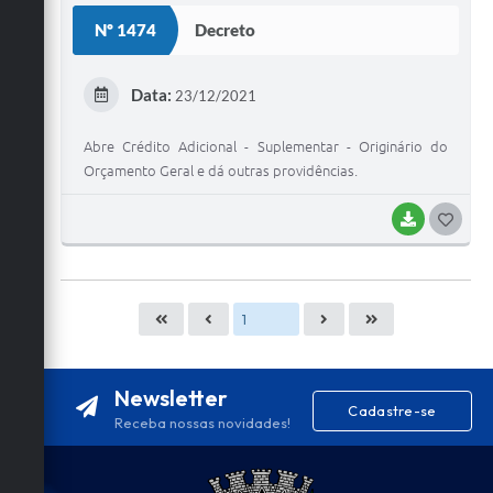
S
Nº 1474
Decreto
T
E
Data:
23/12/2021
I
Abre Crédito Adicional - Suplementar - Originário do
Orçamento Geral e dá outras providências.
BAIXAR
G
O
S
T
E
I
Newsletter
Cadastre-se
Receba nossas novidades!