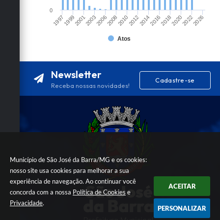
0
1999
2008
2016
2026
2001
2010
2018
2003
2012
2020
1997
2006
2014
2022
Atos
Newsletter
Cadastre-se
Receba nossas novidades!
Município de São José da Barra/MG e os cookies:
nosso site usa cookies para melhorar a sua
experiência de navegação. Ao continuar você
ACEITAR
concorda com a nossa
Política de Cookies
e
Privacidade
.
PERSONALIZAR