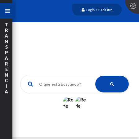
Login / Cadastro
T
R
A
N
S
P
A
R
Ê
N
C
O que está buscando?
I
A