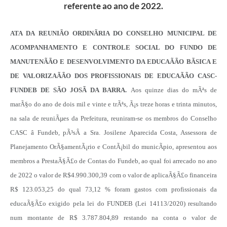
referente ao ano de 2022.
ATA DA REUNIÃO ORDINÃRIA DO CONSELHO MUNICIPAL DE
ACOMPANHAMENTO E CONTROLE SOCIAL DO FUNDO DE
MANUTENÃÃO E DESENVOLVIMENTO DA EDUCAÃÃO BÃSICA E
DE VALORIZAÃÃO DOS PROFISSIONAIS DE EDUCAÃÃO CASC-
FUNDEB DE SÃO JOSÃ DA BARRA.
Aos quinze dias do mÃªs de
marÃ§o do ano de dois mil e vinte e trÃªs, Ã¡s treze horas e trinta minutos,
na sala de reuniÃµes da Prefeitura, reuniram-se os membros do Conselho
CASC â Fundeb, pÃ³sÂ a Sra. Josilene Aparecida Costa, Assessora de
Planejamento OrÃ§amentÃ¡rio e ContÃ¡bil do municÃ­pio, apresentou aos
membros a PrestaÃ§Ã£o de Contas do Fundeb, ao qual foi arrecado no ano
de 2022 o valor de R$4.990.300,39 com o valor de aplicaÃ§Ã£o financeira
R$ 123.053,25 do qual 73,12 % foram gastos com profissionais da
educaÃ§Ã£o exigido pela lei do FUNDEB (Lei 14113/2020) resultando
num montante de R$ 3.787.804,89 restando na conta o valor de