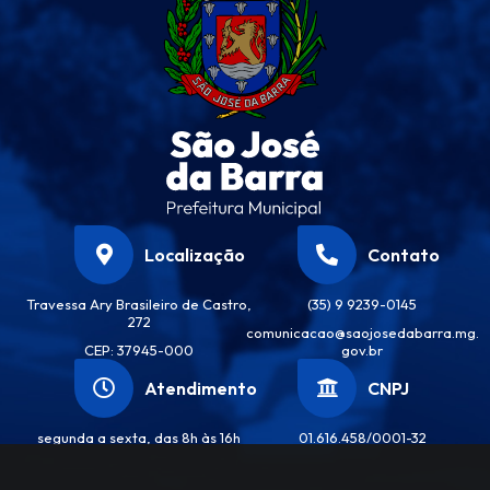
Localização
Contato
Travessa Ary Brasileiro de Castro,
(35) 9 9239-0145
272
comunicacao@saojosedabarra.mg.
CEP: 37945-000
gov.br
Atendimento
CNPJ
segunda a sexta, das 8h às 16h
01.616.458/0001-32