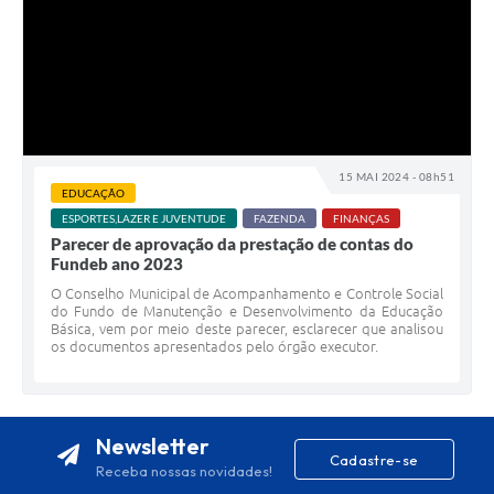
15 MAI 2024 - 08h51
EDUCAÇÃO
ESPORTES,LAZER E JUVENTUDE
FAZENDA
FINANÇAS
Parecer de aprovação da prestação de contas do
Fundeb ano 2023
O Conselho Municipal de Acompanhamento e Controle Social
do Fundo de Manutenção e Desenvolvimento da Educação
Básica, vem por meio deste parecer, esclarecer que analisou
os documentos apresentados pelo órgão executor.
Newsletter
Cadastre-se
Receba nossas novidades!