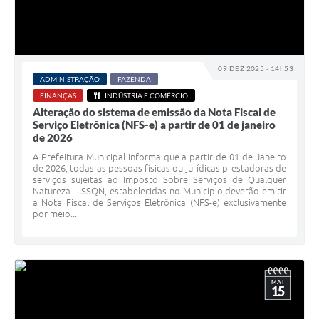
09 DEZ 2025 - 14h53
ADMINISTRAÇÃO
FAZENDA
FINANÇAS
INDÚSTRIA E COMÉRCIO
Alteração do sistema de emissão da Nota Fiscal de
Serviço Eletrônica (NFS-e) a partir de 01 de janeiro
de 2026
A Prefeitura Municipal informa que a partir de 01 de Janeiro
de 2026, todas as pessoas físicas ou jurídicas prestadoras de
serviços sujeitas ao Imposto Sobre Serviços de Qualquer
Natureza - ISSQN, estabelecidas no Município,deverão emitir
a Nota Fiscal de Serviços Eletrônica (NFS-e) exclusivamente
por meio...
MAI
15