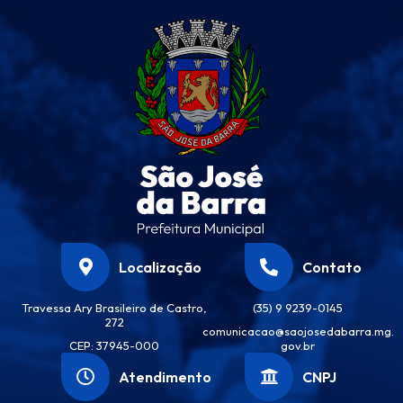
Localização
Contato
Travessa Ary Brasileiro de Castro,
(35) 9 9239-0145
272
comunicacao@saojosedabarra.mg.
CEP: 37945-000
gov.br
Atendimento
CNPJ