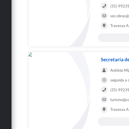
(35) 99239
sec.obras@
Travessa Ar
Secretaria d
Antônio Mig
segunda a 
(35) 99239
turismo@sa
Travessa Ar