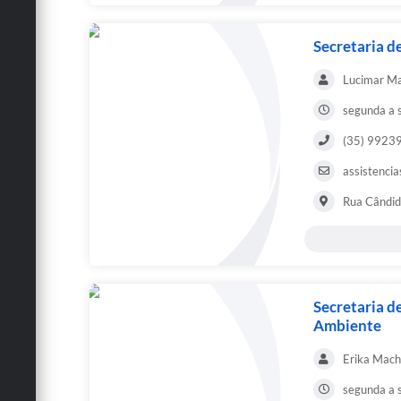
Secretaria de
Lucimar Ma
segunda a 
(35) 99239
assistenci
Rua Cândid
Secretaria d
Ambiente
Erika Mach
segunda a 