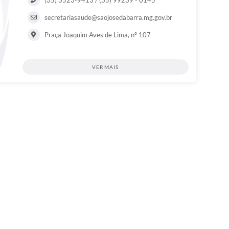
(35) 3523-9413 / (35) 99239 - 0145
secretariasaude@saojosedabarra.mg.gov.br
Praça Joaquim Aves de Lima, nº 107
VER MAIS