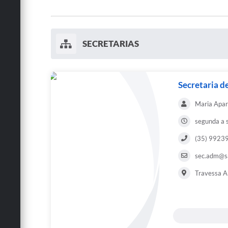
SECRETARIAS
Secretaria d
Maria Apar
segunda a 
(35) 99239
sec.adm@sa
Travessa Ar