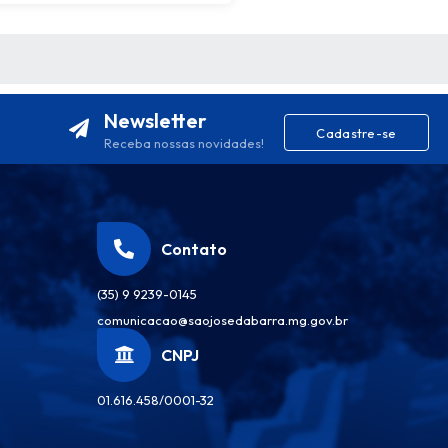
S MÍDIAS
Newsletter
Cadastre-se
Receba nossas novidades!
Contato
(35) 9 9239-0145
comunicacao@saojosedabarra.mg.gov.br
CNPJ
01.616.458/0001-32