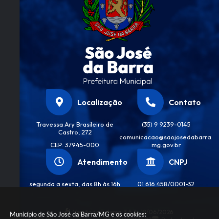
Localização
Contato
Travessa Ary Brasileiro de
(35) 9 9239-0145
Castro, 272
comunicacao@saojosedabarra.
CEP: 37945-000
mg.gov.br
Atendimento
CNPJ
segunda a sexta, das 8h às 16h
01.616.458/0001-32
Versão do Sistema:
3.5.3 - 19/06/2026
Município de São José da Barra/MG e os cookies: