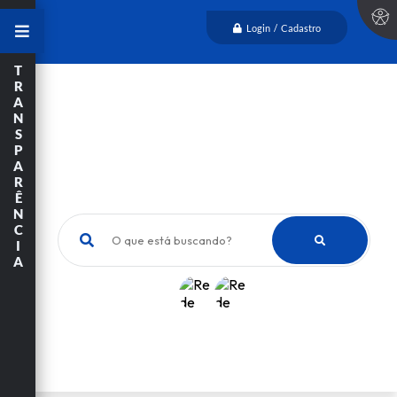
Login / Cadastro
T
R
A
N
S
P
A
R
Ê
N
C
O que está buscando?
I
A