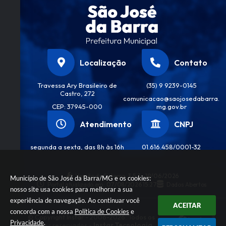
Localização
Contato
Travessa Ary Brasileiro de
(35) 9 9239-0145
Castro, 272
comunicacao@saojosedabarra.
CEP: 37945-000
mg.gov.br
Atendimento
CNPJ
segunda a sexta, das 8h às 16h
01.616.458/0001-32
Versão do Sistema:
3.5.3 - 19/06/2026
Município de São José da Barra/MG e os cookies:
Portal atualizado em:
07/08/2026 15:27
Dados Abertos
nosso site usa cookies para melhorar a sua
experiência de navegação. Ao continuar você
ACEITAR
concorda com a nossa
Política de Cookies
e
© Copyright Instar - 2006-2026. Todos os
Privacidade
.
direitos reservados -
Instar Tecnologia