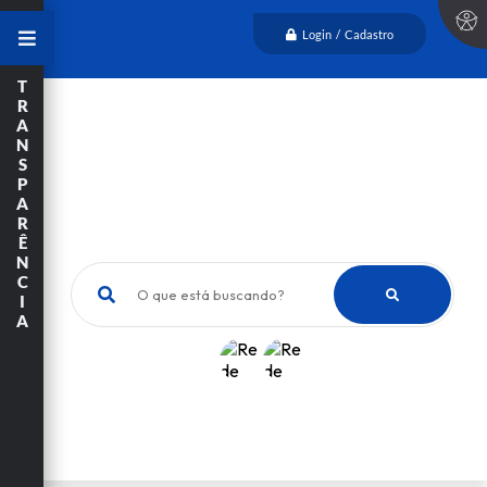
Login / Cadastro
T
R
A
N
S
P
A
R
Ê
N
C
O que está buscando?
I
A