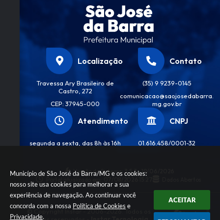
Localização
Contato
Travessa Ary Brasileiro de
(35) 9 9239-0145
Castro, 272
comunicacao@saojosedabarra.
CEP: 37945-000
mg.gov.br
Atendimento
CNPJ
segunda a sexta, das 8h às 16h
01.616.458/0001-32
Versão do Sistema:
3.5.3 - 19/06/2026
Município de São José da Barra/MG e os cookies:
Portal atualizado em:
07/08/2026 15:27
Dados Abertos
nosso site usa cookies para melhorar a sua
experiência de navegação. Ao continuar você
ACEITAR
concorda com a nossa
Política de Cookies
e
© Copyright Instar - 2006-2026. Todos os
Privacidade
.
direitos reservados -
Instar Tecnologia