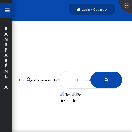
Login / Cadastro
T
R
A
N
S
P
A
R
Ê
N
C
O que está buscando?
I
A