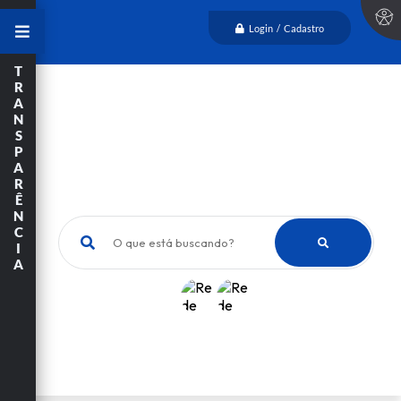
Login / Cadastro
T
R
A
N
S
P
A
R
Ê
N
C
O que está buscando?
I
A